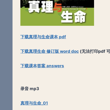
下载真理与生命课本 pdf
下载真理生命 修订版 word doc
(无法打印pdf 可下
下载课本答案 answers
录音 mp3
真理与生命_01