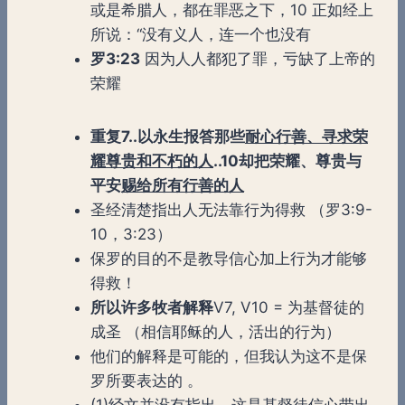
或是希腊人，都在罪恶之下，10 正如经上
所说：“没有义人，连一个也没有
罗
3:23
因为人人都犯了罪，亏缺了上帝的
荣耀
重复
7..以永生报答那些
耐心行善、寻求荣
耀尊贵和不朽的人
..10却把荣耀、尊贵与
平安
赐给所有行善的人
圣经清楚指出人无法靠行为得救 （罗3:9-
10，3:23）
保罗的目的不是教导信心加上行为才能够
得救！
所以许多牧者解释
V7, V10 = 为基督徒的
成圣 （相信耶稣的人，活出的行为）
他们的解释是可能的，但我认为这不是保
罗所要表达的 。
(1)经文并没有指出，这是基督徒信心带出