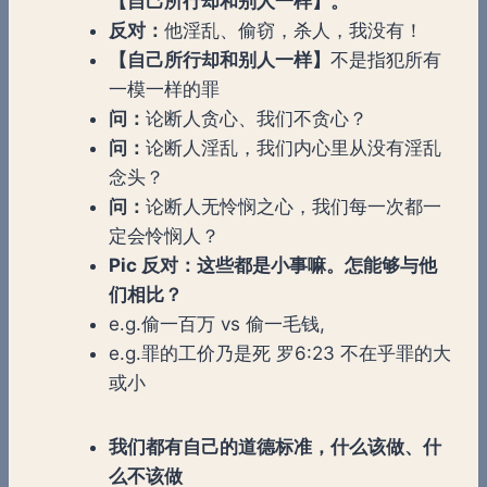
【自己所行却和别人一样】。
反对：
他淫乱、偷窃，杀人，我没有！
【自己所行却和别人一样】
不是指犯所有
一模一样的罪
问：
论断人贪心、我们不贪心？
问：
论断人淫乱，我们内心里从没有淫乱
念头？
问：
论断人无怜悯之心，我们每一次都一
定会怜悯人？
Pic 反对：这些都是小事嘛。怎能够与他
们相比？
e.g.偷一百万 vs 偷一毛钱,
e.g.罪的工价乃是死 罗6:23 不在乎罪的大
或小
我们都有自己的道德标准，什么该做、什
么不该做