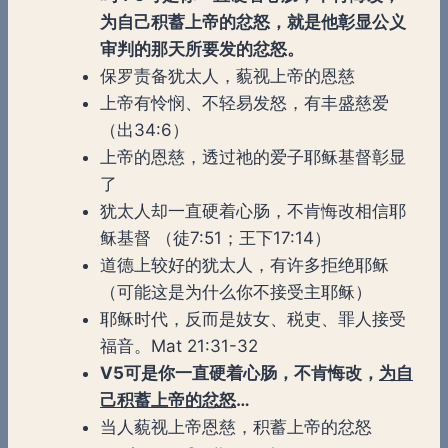
为自己积蓄上帝的忿怒，就是他彰显公义
审判的那天所要发的忿怒。
保罗责备犹太人，藐视上帝的恩慈
上帝有怜悯、不轻易发怒，有丰盛慈爱
（出34:6）
上帝的恩慈，透过祂的爱子耶稣基督彰显
了
犹太人却一直硬着心肠，不肯悔改相信耶
稣基督 （徒7:51；王下17:14）
道德上较好的犹太人，有许多拒绝耶稣
（可能这是为什么你不接受主耶稣）
耶稣时代，反而是妓女、税吏、罪人接受
福音。Mat 21:31-32
V5可是你一直硬着心肠，不肯悔改，
为自
己积蓄上帝的忿怒
…
当人藐视上帝恩慈，积蓄上帝的忿怒