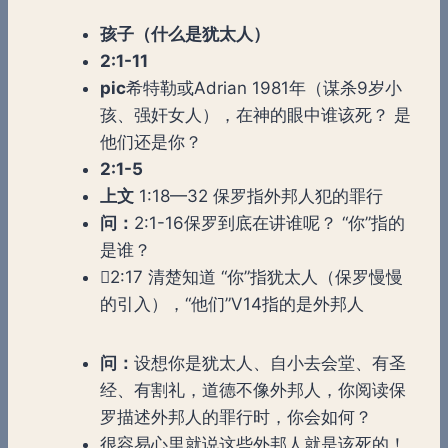
孩子（什么是犹太人）
2:1-11
pic
希特勒或Adrian 1981年（谋杀9岁小
孩、强奸女人），在神的眼中谁该死？ 是
他们还是你？
2:1-5
上文
1:18—32 保罗指外邦人犯的罪行
问：
2:1-16保罗到底在讲谁呢？ “你”指的
是谁？
2:17 清楚知道 “你”指犹太人（保罗慢慢
的引入），“他们”V14指的是外邦人
问：
设想你是犹太人、自小去会堂、有圣
经、有割礼，道德不像外邦人，你阅读保
罗描述外邦人的罪行时，你会如何？
很容易心里就说这些外邦人就是该死的！