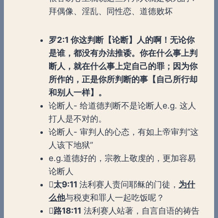
拜偶像、淫乱、同性恋、道德败坏
罗
2:1 你这判断【论断】人的啊！无论你
是谁，都没有办法推诿。你在什么事上判
断人，就在什么事上定自己的罪；因为你
所作的，正是你所判断的事【自己所行却
和别人一样】。
论断人- 给道德判断不是论断人e.g. 这人
打人是不对的。
论断人- 审判人的心态，有如上帝审判“这
人该下地狱”
e.g.道德好的，宗教上敬虔的，更加容易
论断人

太
9:11
法利赛人责问耶稣的门徒，
为什
么他
与税吏和罪人一起吃饭呢？

路
18:11
法利赛人站著，自言自语的祷告