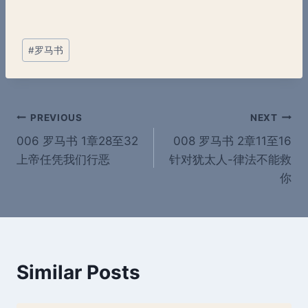
Post
#
罗马书
Tags:
Post
PREVIOUS
NEXT
006 罗马书 1章28至32
008 罗马书 2章11至16
navigation
上帝任凭我们行恶
针对犹太人-律法不能救
你
Similar Posts