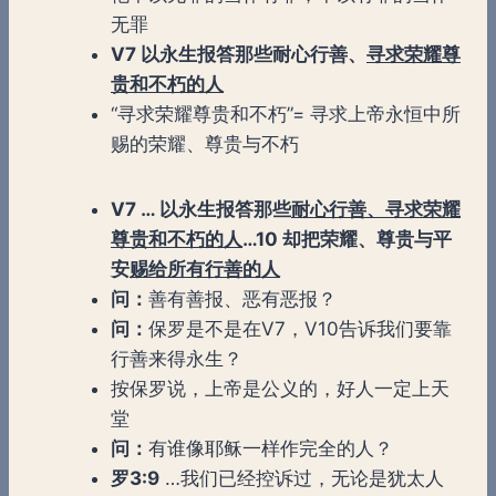
无罪
V7 以永生报答那些耐心行善、
寻求荣耀尊
贵和不朽的人
“寻求荣耀尊贵和不朽”= 寻求上帝永恒中所
赐的荣耀、尊贵与不朽
V7 … 以永生报答那些
耐心行善、寻求荣耀
尊贵和不朽的人
…10 却把荣耀、尊贵与平
安
赐给所有行善的人
问：
善有善报、恶有恶报？
问：
保罗是不是在V7，V10告诉我们要靠
行善来得永生？
按保罗说，上帝是公义的，好人一定上天
堂
问：
有谁像耶稣一样作完全的人？
罗
3:9
…我们已经控诉过，无论是犹太人