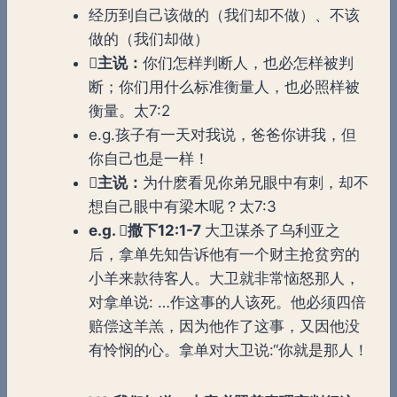
经历到自己该做的（我们却不做）、不该
做的（我们却做）

主说：
你们怎样判断人，也必怎样被判
断；你们用什么标准衡量人，也必照样被
衡量。太7:2
e.g.孩子有一天对我说，爸爸你讲我，但
你自己也是一样！

主说：
为什麽看见你弟兄眼中有刺，却不
想自己眼中有梁木呢？太7:3
e.g.

撒下
12:1-7
大卫谋杀了乌利亚之
后，拿单先知告诉他有一个财主抢贫穷的
小羊来款待客人。大卫就非常恼怒那人，
对拿单说: …作这事的人该死。他必须四倍
赔偿这羊羔，因为他作了这事，又因他没
有怜悯的心。拿单对大卫说:“你就是那人！