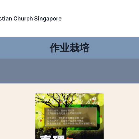
an Church Singapore
作业栽培