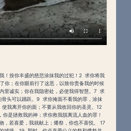
恤我！按你丰盛的慈悲涂抹我的过犯！2 求你将我
罪了你；在你眼前行了这恶，以致你责备我的时候
是内里诚实；你在我隐密处，必使我得智慧。7 求
的骨头可以踊跃。9 求你掩面不看我的罪，涂抹
，使我离开你的面；不要从我收回你的圣灵。12
啊，你是拯救我的神；求你救我脱离流人血的罪！
物，若喜爱，我就献上；燔祭，你也不喜悦。 17
的城墙。19 那时，你必喜爱公义的祭和燔祭并