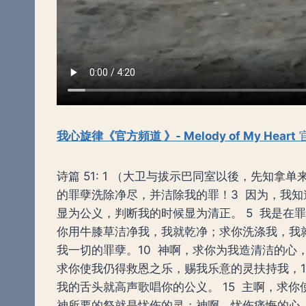
我心旋律《官方頻道 》- Melody of My Heart
诗篇 51: 1 （大卫与拔示巴同室以後，先知
的罪孽洗除净尽，并洁除我的罪！3 因为，我知
显为公义，判断我的时候显为清正。 5 我是在
你用牛膝草洁净我，我就乾净；求你洗涤我，我
我一切的罪孽。10 神啊，求你为我造清洁的心
求你使我仍得救恩之乐，赐我乐意的灵扶持我，1
我的舌头就高声歌唱你的公义。 15 主啊，求
神所要的祭就是忧伤的灵；神啊，忧伤痛悔的心，