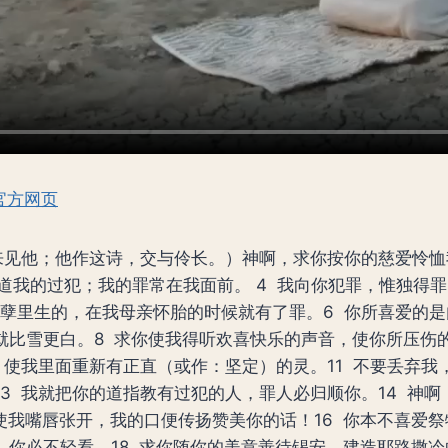
官方网页
拿单来见他；他作这诗，交与伶长。）神啊，求你按你的慈爱怜
道我的过犯；我的罪常在我面前。 4 我向你犯罪，惟独得
罪孽里生的，在我母亲怀胎的时候就有了罪。6 你所喜爱的
就比雪更白。8 求你使我得听欢喜快乐的声音，使你所压伤
，使我里面重新有正直（或作：坚定）的灵。11 不要丢弃我
3 我就把你的道指教有过犯的人，罪人必归顺你。14 神
你使我嘴唇张开，我的口便传扬赞美你的话！16 你本不喜爱祭
你必不轻看。18 求你随你的美意善待锡安，建造耶路撒冷