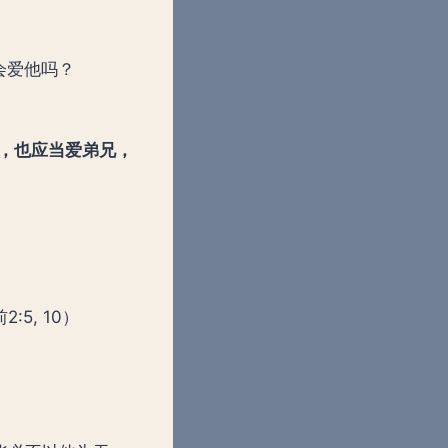
会爱他吗？
的，也应当爱弟兄，
前2:5, 10）