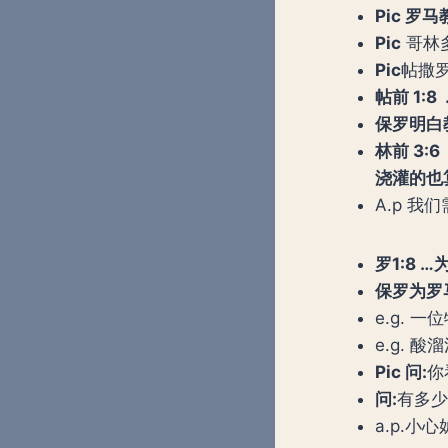
Pic 
Pic
哥林
Pic
帖撒罗
帖前
1:8
保罗明白
林前
3:6
浇灌的也
A.p 我
罗
1:8
保罗为罗
e.g.
e.g.
Pic 问:
你
问
:
有多少
a.p.小