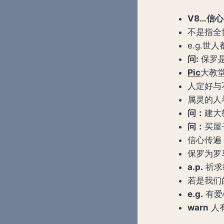
V8…信
不是指全世
e.g.
问
:
保罗
Pic
大教
人定好与
属灵的人
问：
建大
问：
买屋
信心传遍
保罗为罗
a.p.
祈求
若是我们
e.g.
有爱
warn
人