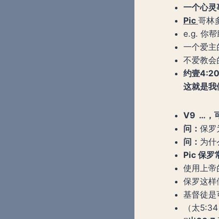
一个心灵
Pic
哥林
e.g.
一个爱主
不爱教会
约壹
4:
这就是我
V9 …
问：
保罗
问：
为什
Pic 
使用上帝的
保罗这样
基督徒是
（太5: