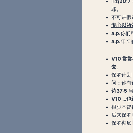

出
20:7
罪。
不可讲假
专心以祈
a.p.
你们
a.p.
年长
V10 
去。
保罗计划
问：
你有
诗
37:5
当
V10 
很少基督
后来保罗
保罗彻底