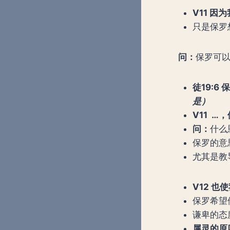
V11 
只是保罗
问：
保罗可
徒
19:
是）
V11 …
问：
什么
保罗的意
尤其是教
V12 
保罗希望
谦卑的态
属灵的原