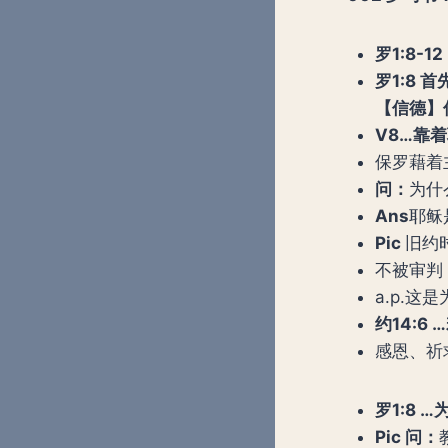
罗
1:8-12
罗
1:8
【信德】
V8…靠
保罗藉着主耶
问：
为什
Ans
耶稣
Pic
旧约
不被审判
a.p.
约
14:
感恩、祈
罗
1:8
Pic 问：