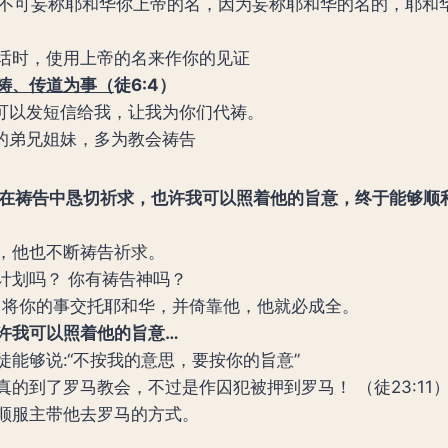
不可妄称耶和华你上帝的名，因为妄称耶和华的名的，耶和
话时，使用上帝的名来作你的见证
祷、传道为事（
徒
6:4）
可以发短信给我，让我为你们代祷。
的弟兄姐妹，多为教会祷告
常常在祷告中恳切祈求，也许我可以照着他的旨意，终于能够顺
，他也不断祷告祈求。
计划吗？ 你有祷告神吗？
将你的事交托耶和华，并倚靠他，他就必成全。
…也许我可以照着他的旨意…
徒能够说:“不按我的意思，要按你的旨意”
真的到了罗马教会，不过是作囚犯被押到罗马！ （徒23:11
顺服主带他去罗马的方式。