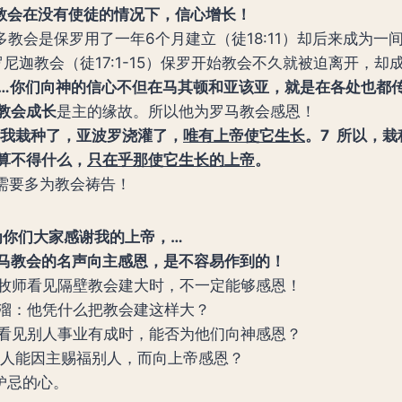
罗马教会在没有使徒的情况下，信心增长！
多教会是保罗用了一年6个月建立（徒18:11）却后来成为一
尼迦教会（徒17:1-15）保罗开始教会不久就被迫离开，
 …
你们向神的信心不但在马其顿和亚该亚，就是在各处也都
教会成长
是主的缘故。所以他为罗马教会感恩！
我栽种了，亚波罗浇灌了，
唯有上帝使它生长
。
7
所以，栽
算不得什么，
只在乎那使它生长的上帝
。
们需要多为教会祷告！
 …为你们大家感谢我的上帝，…
马教会的名声向主感恩，是不容易作到的！
 一位牧师看见隔壁教会建大时，不一定能够感恩！
 酸溜溜：他凭什么把教会建这样大？
看见别人事业有成时，能否为他们向神感恩？
人能因主赐福别人，而向上帝感恩？
心妒忌的心。