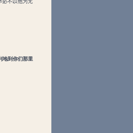
华必不以他为无
利地到你们那里
）