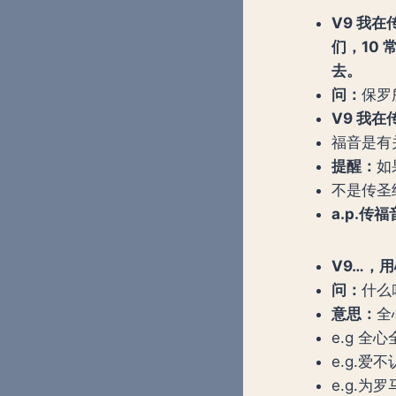
V9 我
们，10
去。
问：
保罗
V9 我
福音是有
提醒：
如
不是传圣
a.p.传福
V9…，
问：
什么
意思：
全心
e.g 全
e.g.爱
e.g.为