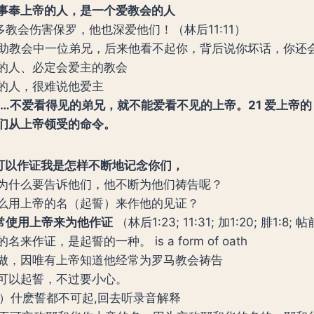
事奉上帝的人，是一个爱教会的人
多教会伤害保罗，他也深爱他们！（林后11:11）
 你帮助教会中一位弟兄，后来他看不起你，背后说你坏话，你还
的人、必定会爱主的教会
的人，很难说他爱主
20…不爱看得见的弟兄，就不能爱看不见的上帝。21 爱上帝
们从上帝领受的命令。
，可以作证我是怎样不断地记念你们，
为什么要告诉他们，他不断为他们祷告呢？
么用上帝的名（起誓）来作他的见证？
保罗常使用上帝来为他作证
（林后1:23; 11:31; 加1:20; 腓1:8; 帖
名来作证，是起誓的一种。 is a form of oath
做，因唯有上帝知道他经常为罗马教会祷告
可以起誓，不过要小心。
34）什麽誓都不可起,回去听录音解释