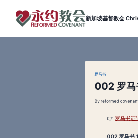
Skip
to
新加坡基督教会 Christi
content
罗马书
002 罗
By
reformed covenan
👉
罗马书证
002
罗马书