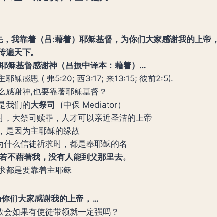
 首先，我靠着（吕:藉着）耶稣基督，为你们大家感谢我的上帝
传遍天下。
着耶稣基督感谢神（吕振中译本：藉着）…
稣感恩 ( 弗5:20; 西3:17; 来13:15; 彼前2:5).
么感谢神,也要靠著耶稣基督？
是我们的
大祭司（
中保 Mediator）
时，大祭司赎罪，人才可以亲近圣洁的上帝
，是因为主耶稣的缘故
这是为什么信徒祈求时，都是奉耶稣的名
6 …若不藉著我，没有人能到父那里去。
求都是要靠着主耶稣
 …为你们大家感谢我的上帝，…
教会如果有使徒带领就一定强吗？