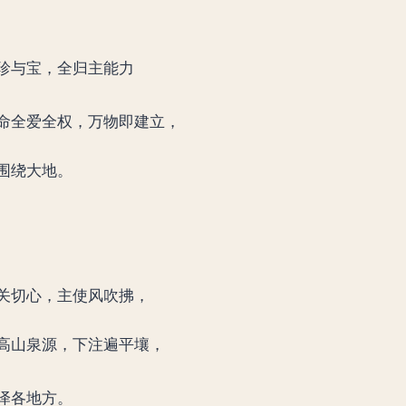
珍与宝，全归主能力
命全爱全权，万物即建立，
围绕大地。
关切心，主使风吹拂，
高山泉源，下注遍平壤，
泽各地方。