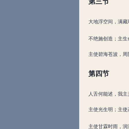
第三节
大地浮空间，满藏
不绝施创造；主生
主使碧海苍波，周
第四节
人舌何能述，我主
主使光生明；主使
主使甘霖时雨，润