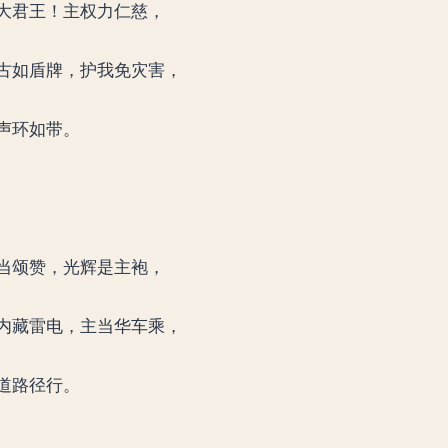
大君王！主权力仁慈，
古如盾牌，护我免灾害，
声环如带。
当颂赞，光辉是主袍，
内藏雷电，主当华车乘，
道路径行。