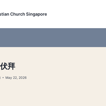
an Church Singapore
俯伏拜
t
May 22, 2026