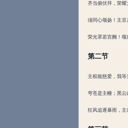
齐当俯伏拜，荣耀
须同心颂扬！主亘
荣光罩若宫阙！颂
第二节
主权能慈爱，我等
穹苍是主幔；黑云
狂风追逐暴雨，主