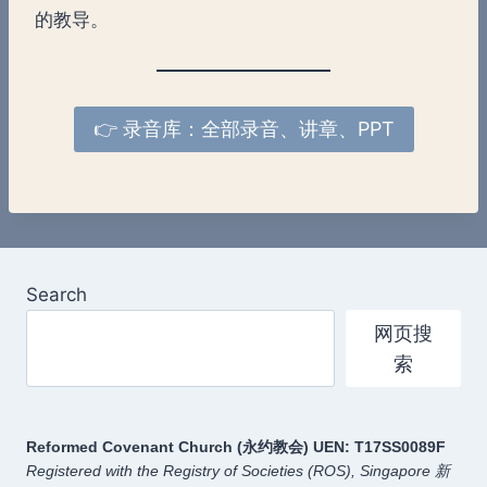
的教导。
👉 录音库：全部录音、讲章、PPT
Search
网页搜
索
Reformed Covenant Church (永约教会)
UEN: T17SS0089F
Registered with the Registry of Societies (ROS), Singapore
新