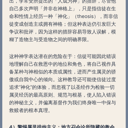
出，李常受所提出的「人成为神」的措辞，尽管他
自己多次声明「并非在神格上」，只是指信徒在生
命和性情上经历一种「神化」（theosis），而非信
徒变成创造主或拥有神格；但这种表达仍引发巨大
争议和批评，因为这样的措辞容易导致人误解，模
糊了造物主与受造物之间的明确界限。
这种神学表达潜在的危险在于：信徒可能因此错误
地理解自己在救恩中的地位和角色，将自己视作具
备某种与神相似的本质或属性，进而产生属灵的骄
傲或自我中心的倾向。这种教导还可能使信徒过度
追求“神化”的体验，而忽视了以圣经作为检验一切
属灵经历的最高原则、规范与根基，使人陷入错误
的神秘主义，并偏离基督作为我们终身唯一中保与
救赎者的根本真理。
4）警惕属灵排他主义：地方召会论所隐藏的教会