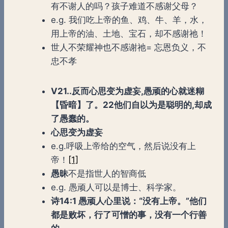
有不谢人的吗？孩子难道不感谢父母？
e.g. 我们吃上帝的鱼、鸡、牛、羊，水，
用上帝的油、土地、宝石，却不感谢祂！
世人不荣耀神也不感谢祂= 忘恩负义，不
忠不孝
V21..反而心思变为虚妄,愚顽的心就迷糊
【昏暗】了。22他们自以为是聪明的,却成
了愚蠢的。
心思变为虚妄
e.g.呼吸上帝给的空气，然后说没有上
帝！
[1]
愚昧
不是指世人的智商低
e.g. 愚顽人可以是博士、科学家。
诗
14:1 愚顽人心里说：“没有上帝。”他们
都是败坏，行了可憎的事，没有一个行善