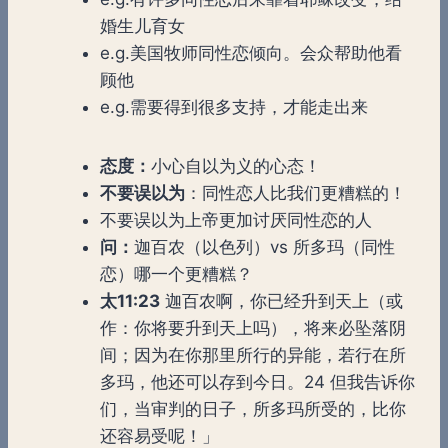
婚生儿育女
e.g.美国牧师同性恋倾向。会众帮助他看
顾他
e.g.需要得到很多支持，才能走出来
态度：
小心自以为义的心态！
不要误以为
：同性恋人比我们更糟糕的！
不要误以为上帝更加讨厌同性恋的人
问：
迦百农（以色列）vs 所多玛（同性
恋）哪一个更糟糕？
太
11:23
迦百农啊，你已经升到天上（或
作：你将要升到天上吗），将来必坠落阴
间；因为在你那里所行的异能，若行在所
多玛，他还可以存到今日。24 但我告诉你
们，当审判的日子，所多玛所受的，比你
还容易受呢！」