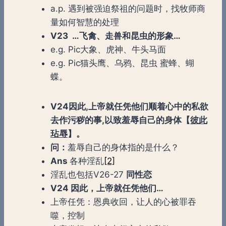
a.p. 遇到被强迫祭祖的问题时，找牧师商
量如何智慧的处理
V23 …飞禽、走兽和昆虫的形象…
e.g. Pic大象、虎神、牛头马面
e.g. Pic猫头鹰、乌鸦、昆虫 蜜蜂、蝴
蝶。
V24因此,上帝就任凭他们顺着心中的私欲
去作污秽的事,以致羞辱自己的身体【
彼此
玷辱
】。
问：
羞辱自己的身体指的是什么？
Ans
各种淫乱
[2]
淫乱也包括V26-27
同性恋
V24 因此，上帝就任凭他们…
上帝任凭：恩典收回，让人的心被罪吞
噬，控制