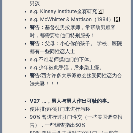
男孩
e.g. Kinsey Institute金赛研究
[4]
e.g. McWhirter & Mattison（1984）
[5]
警告：
基督徒男按摩师，常帮助男顾客
时，都需要给他们特别服务！
警告：
父母：小心你的孩子。 学校、医院
都有一些同性恋人士
e.g.不准老师摸他们的下体。
e.g.少年彼此手淫，后来染上瘾。
警告
:
西方许多大宗派教会接受同性恋为合
法夫妻！！！
V27 …
，男人与男人作出可耻的事
。
使用排便的肝门来进行污秽
90% 曾进行过肝门性交（一些美国调查报
告），一些调查指出50%
80% 曾用舌头去舔对方的肝门 （一些美