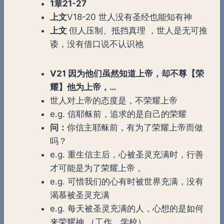
1章21-27
上文
V18-20 世人没有圣经也能知有神
上文
但人压制、抵挡真理 ，世人是无可推
诿，没有借口说不认识祂
V21 因为他们虽然知道上帝，却不尊【荣
耀】他为上帝，…
世人对上帝的态度是，不荣耀上帝
e.g. 信耶稣前，追求的是自己的荣耀
问：
你信主耶稣前，有为了荣耀上帝而做
吗？
e.g. 重生信主后，心被圣灵充满时，行善
才可能是为了荣耀上帝 。
e.g. 可惜我们的心有时被世界充满，没有
渴慕被圣灵充满
e.g. 每天被圣灵充满的人，心想的是如何
来荣耀神 （工作、学校）