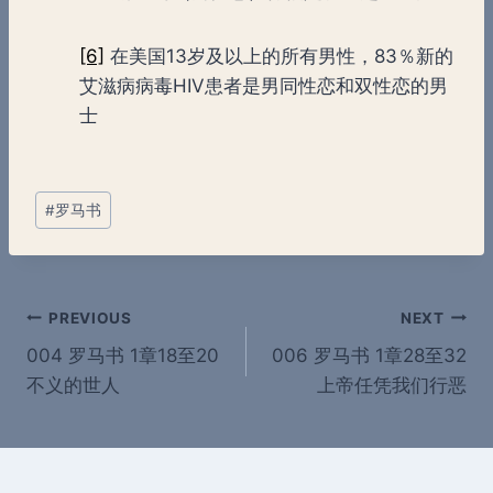
[6]
在美国13岁及以上的所有男性，83％新的
艾滋病病毒HIV患者是男同性恋和双性恋的男
士
Post
#
罗马书
Tags:
Post
PREVIOUS
NEXT
004 罗马书 1章18至20
006 罗马书 1章28至32
navigation
不义的世人
上帝任凭我们行恶