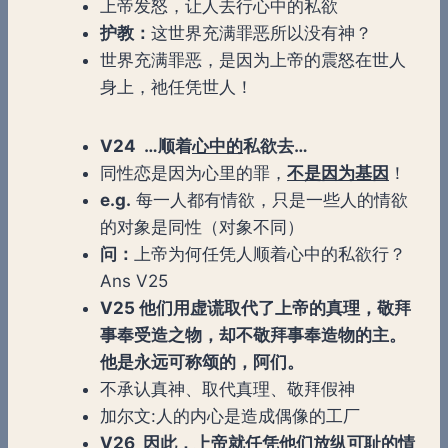
上帝发怒，让人去行心中的私欲
护教：
这世界充满罪恶所以没有神？
世界充满罪恶，是因为上帝的震怒在世人
身上，祂任凭世人！
V24 …顺着
心中的
私欲去…
同性恋是因为心里的罪，
不是因为基因
！
e.g.
每一人都有情欲，只是一些人的情欲
的对象是同性（对象不同）
问：
上帝为何任凭人顺着心中的私欲行？
Ans V25
V25 他们用虚谎取代了上帝的真理，敬拜
事奉受造之物，却不敬拜事奉造物的主。
他是永远可称颂的，阿们。
不承认真神、取代真理、敬拜假神
加尔文:人的内心是造成偶像的工厂
V26 因此，上帝就任凭他们放纵可耻的情