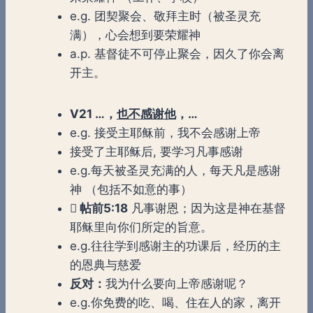
e.g. 团契聚会、敬拜主时（被圣灵充
满），心会想到要荣耀神
a.p. 基督徒不可停止聚会，因久了你会离
开主。
V21 …，
也不感谢他
，…
e.g. 接受主耶稣前，我不会感谢上帝
接受了主耶稣后, 要学习凡事感谢
e.g.每天被圣灵充满的人，每天凡是感谢
神 （包括不如意的事）

帖前
5:18
凡事谢恩；因为这是神在基督
耶稣里向你们所定的旨意。
e.g.往往学到感谢主的功课后，经历的主
的恩典与慈爱
反对：
我为什么要向上帝感谢呢？
e.g.你免费的吃、喝、住在人的家，离开