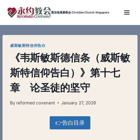
Skip
to
新加坡基督教会 Christian Church Singapore
content
威斯敏斯特信仰告白
《韦斯敏斯德信条（威斯敏
斯特信仰告白）》第十七
章 论圣徒的坚守
By
reformed covenant
January 27, 2026
👉告白目录