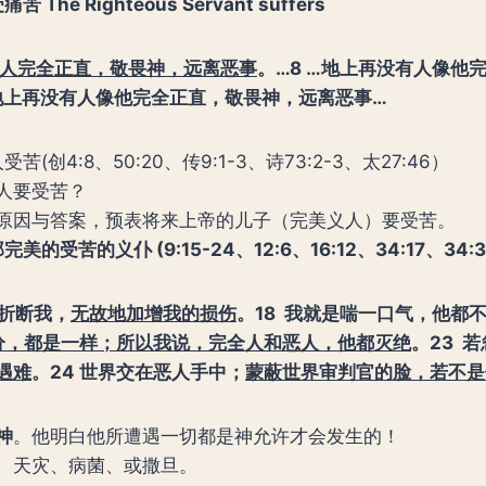
 The Righteous Servant suffers
人完全正直，敬畏神，远离恶事
。
…
8
…地上再没有人像他
地上再没有人像他完全正直，敬畏神，远离恶事
…
苦(创4:8、50:20、传9:1-3、诗73:2-3、太27:46）
人要受苦？
原因与答案，预表将来上帝的儿子（完美义人）要受苦。
那完美的受苦的义仆
(9:15-24
、
12:6
、
16:12
、
34:17
、
34:3
折断我，
无故地加增我的损伤
。
18
我就是喘一口气，他都
分，都是一样；所以我说，完全人和恶人，他都灭绝
。
23
若
遇难
。
24
世界交在恶人手中；
蒙蔽世界审判官的脸，若不是
神
。他明白他所遭遇一切都是神允许才会发生的！
、天灾、病菌、或撒旦。