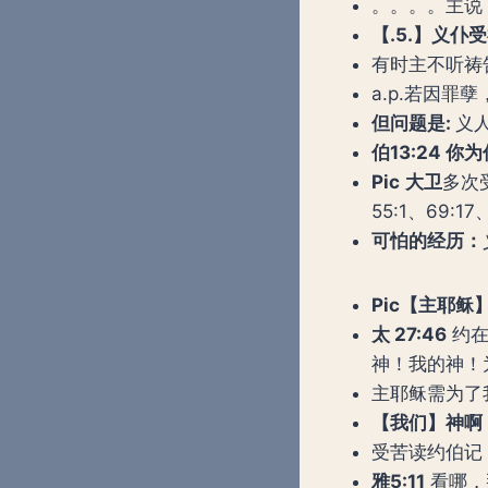
。。。。主说：
【
.5.
】义仆受
有时主不听祷告
a.p.若因
但问题是
:
义
伯
13:24
你为
Pic
大卫
多次受
55:1、69:17
可怕的经历：
Pic
【主耶稣
太
27:46
约在
神！我的神！
主耶稣需为了
【我们】神啊
受苦读约伯记
雅
5:11
看哪，