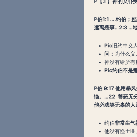
P
【
.
1 】神的义仆受痛苦
P
伯
1:1
….
约伯；
那
远离恶事…
2:3
…
Pic
旧约中义人受
问：
为什么义
神没有给所有
Pic
约伯不是
P
伯
9:17
他用暴风
恼。
…22
善恶无
他必戏笑无辜的人
约伯
非常生气
他没有怪土匪