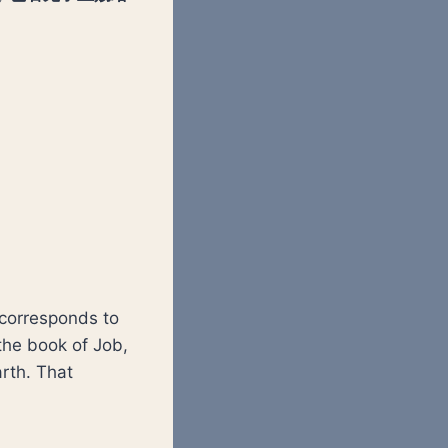
l corresponds to
 the book of Job,
rth. That