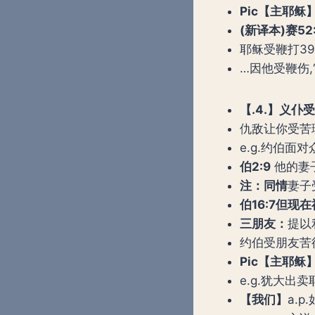
Pic
【主耶稣
(
新译本
)
赛
52
耶稣受鞭打39
…因他受鞭伤,
【
.4.
】义仆受
仇敌让你受苦
e.g.约伯面
伯
2:9
他的妻
注：同情
妻子
伯
16:7
但现在
三朋友：
提以
约伯受朋友苦
Pic
【主耶稣
e.g.犹大出卖耶
【我们】
a.