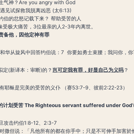
神？Are you angry with God
遇见试探救我脱离凶恶 (太6:13)
约伯的忿怒记载下来？ 帮助受苦的人
妹受极大痛苦，3位最亲的人2-3年内离世。
责备他，因他定神有罪
和华从旋风中回答约伯说：7 你要如勇士束腰；我问你，
定(新译本：审断)的？
岂可定我有罪，好显自己为义吗
？
有耶稣是完美的受苦的义仆 （赛53:7-9、彼前2:22-23）
的计划受苦
The Righteous servant suffered under God’
击约伯1:8-12、2:3-7
对撒但说：「凡他所有的都在你手中；只是不可伸手加害於他