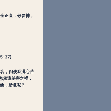
完全正直，敬畏神，
5-37)
不容，倒使我满心苦
忽然遭杀害之祸，
他，是谁呢
？