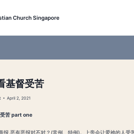
an Church Singapore
看基督受苦
t
April 2, 2021
督受苦
part one
善报,恶有恶报对不对？(常例、特例)。上帝会让爱祂的人受