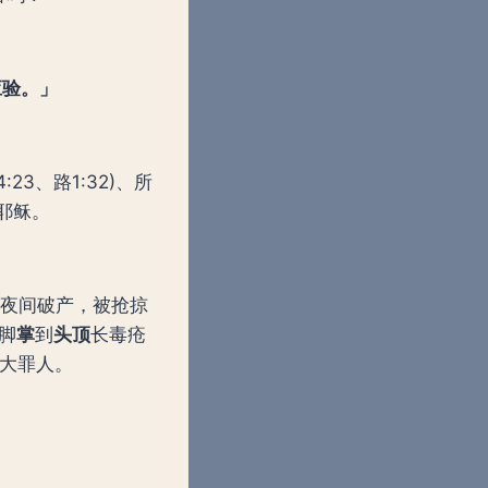
应验。」
4:23、路1:32)、所
表耶稣。
)一夜间破产，被抢掠
从脚
掌
到
头顶
长毒疮
善的大罪人。