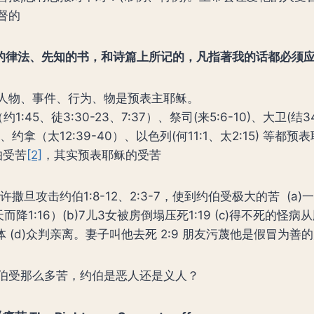
督的
的律法、先知的书，和诗篇上所记的，凡指著我的话都必须
人物、事件、行为、物是预表主耶稣。
约1:45、徒3:30-23、7:37）、祭司(来5:6-10)、大卫(结3
2)、约拿（太12:39-40）、以色列(何11:1、太2:15) 等都预
伯受苦
[2]
，其实预表耶稣的受苦
许撒旦攻击约伯1:8-12、2:3-7，使到约伯受极大的苦 (a
从天而降1:16）(b)7儿3女被房倒塌压死1:19 (c)得不死的怪病
身体 (d)众判亲离。妻子叫他去死 2:9 朋友污蔑他是假冒为
伯受那么多苦，约伯是恶人还是义人？