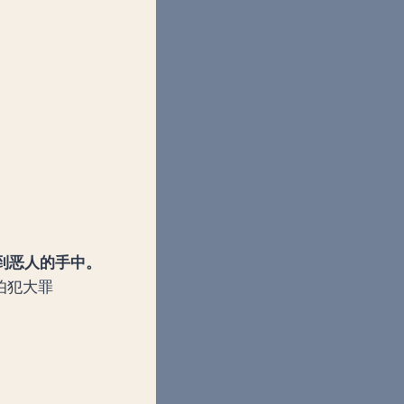
」
到恶人的手中。
伯犯大罪