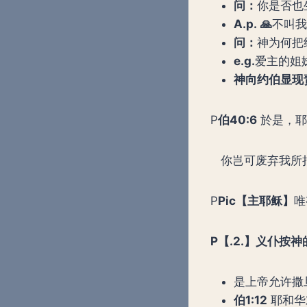
问：
你是否也生气
A.p.
🙏
不叫我
问：
神为何把
e.g.
爱主的姐
神向约伯显现
P
伯
40:6
於是，耶
你岂可废弃我所拟
P
Pic
【主耶稣】
唯
P
【
.2.
】义仆按神
是上帝允许撒旦攻
伯
1:12
耶和华