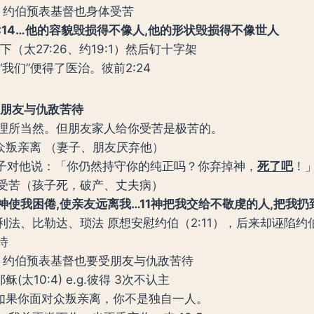
】
约伯预表基督也身体受苦
:14…
他的容貌毁损得不像人
,
他的形状毁损得不像世人
下（太27:26、约19:1）然后钉十字架
“我们”便得了医治。彼前2:24
朋友与仇敌苦待
理所当然。但朋友家人给你受苦是极苦的。
对众叛亲离 （妻子、朋友厌弃他）
子对他说：「你仍然持守你的纯正吗？你弃掉神，
死了吧
！
受苦（孩子死，破产、丈夫病）
神使我困倦
,
使亲友远离我
…11
神把我交给不敬虔的人
,
把我扔
利法、比勒达、琐法 原想安慰约伯（2:11），后来却诬陷约
待
】
约伯预表基督也要受朋友与仇敌苦待
稣(太10:4) e.g.彼得 3次不认主
p.如果你面对众叛亲离，你不是独自一人。