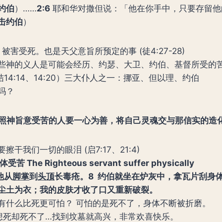
约伯
）……
2:6
耶和华对撒但说：「他在你手中，只要存留他
击约伯
）
】
被害受死。也是天父意旨所预定的事 (徒4:27-28)
些神的义人是可能会经历、约瑟、大卫、约伯、基督所受的
（结14:14、14:20）三大仆人之一：挪亚、但以理、约伯
吗？
照神旨意受苦的人要一心为善，将自己灵魂交与那信实的造
擦干我们一切的眼泪 (启7:17、21:4)
身体受苦
The Righteous servant suffer physically
他从
脚掌
到
头顶
长毒疮。
8
约伯就坐在炉灰中，拿瓦片刮身
尘土为衣；我的皮肤才收了口又重新破裂。
有什么比死更可怕？ 可怕的是死不了，身体不断被折磨。
22 想死却死不了…找到坟墓就高兴，非常欢喜快乐。