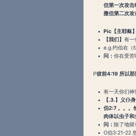
但第一次攻击
撒但第二次攻
Pic
【主耶稣
【我们】
有一
e.g.约伯在
问：
你在受苦
P
彼前
4:
19
所以那
有一天你们神要
【
.3.
】义仆
伯
2:7
。。。
肉体以虫子和
问：
除了地狱
O伯3:21-