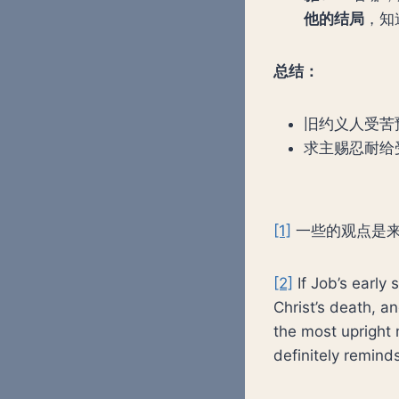
他的结局
，知
总结：
旧约义人受苦
求主赐忍耐给
[1]
一些的观点是来自B
[2]
If Job’s early 
Christ’s death, an
the most upright 
definitely remind