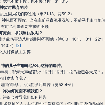
我总不撇下你，也不丢弃你。来 13:5
神暂时抛弃的苦
,是因为我们悖逆祂（申31:18、赛59:2）
罪孽，神掩面不顾你。当在主前昼夜流泪洗脸，不断寻求主向祂倾心
人有时也可能面对主掩面不顾
何掩面、拿我当仇敌呢？
仇敌伤害追杀时感到神不顾他（诗6:3、10:1、13:1、22:1-2、
、143:7）
[3]
义人好像被主丢弃
】神的儿子主耶稣也经历这样的痛苦。
申初，耶稣大声喊著说:「以利！以利！拉马撒巴各大尼？
为什麽离弃我？」
我们的罪孽，为我们尝尽痛苦（赛53:4-5）
，祢为何掩面不顾我们？
，诗篇会教导我们如何祷告
那些忍耐的人，我们称他们是有福的；你们听过约伯的忍耐