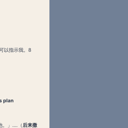
你可以指示我。8
s plan
。」….（
后来撒