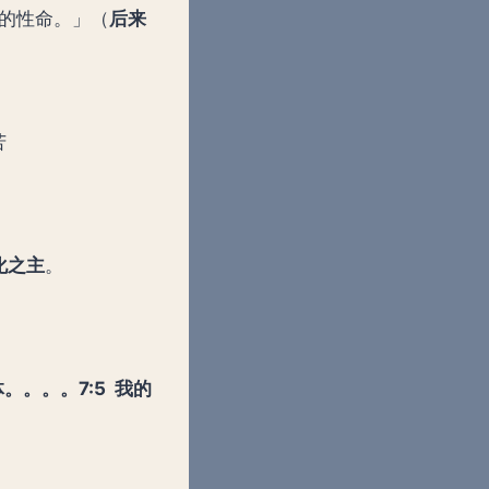
的性命。」（
后来
苦
化之主
。
体。。。。
7:5 我的