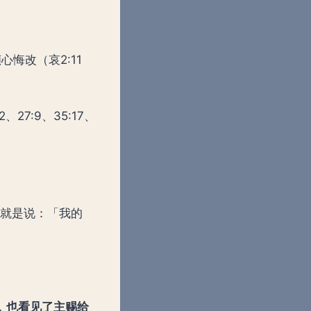
悔改（哀2:11
27:9、35:17、
」就是说：「我的
，
也看见了主赐给