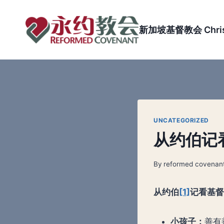
Skip
to
新加坡基督教会 Christi
content
UNCATEGORIZED
从约伯记
By
reformed covenan
从约伯
[1]
记看基
小孩子：
善有