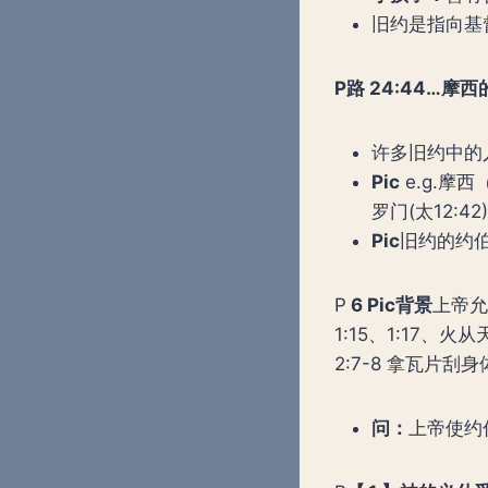
旧约是指向基
P
路
24:44
…
摩西
许多旧约中的
Pic
e.g.摩西（
罗门(太12:4
Pic
旧约的约
P
6 Pic背景
上帝允
1:15、1:17、火
2:7-8 拿瓦片刮
问：
上帝使约