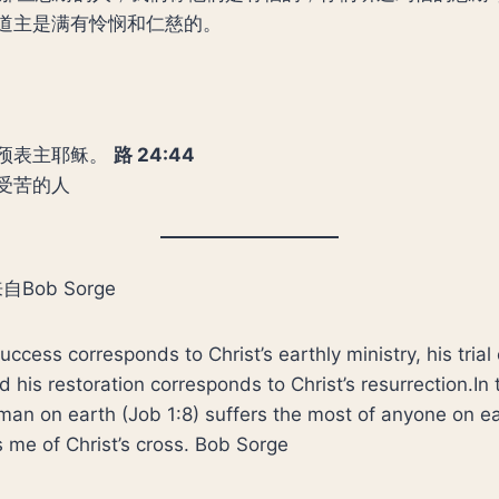
道主是满有怜悯和仁慈的。
预表主耶稣。
路
24:44
受苦的人
ob Sorge
success corresponds to Christ’s earthly ministry, his tria
d his restoration corresponds to Christ’s resurrection.In
man on earth (Job 1:8) suffers the most of anyone on ea
s me of Christ’s cross. Bob Sorge