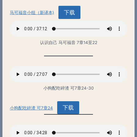
下载
马可福音小组（新译本)
认识自己 马可福音 7章14至22
小狗配吃碎渣 可7章24-30
下载
小狗配吃碎渣 可7章24