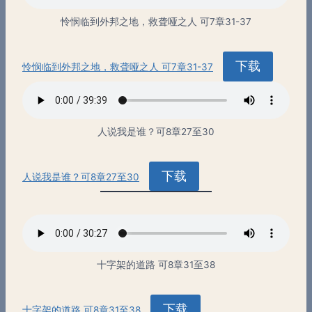
怜悯临到外邦之地，救聋哑之人 可7章31-37
下载
怜悯临到外邦之地，救聋哑之人 可7章31-37
人说我是谁？可8章27至30
下载
人说我是谁？可8章27至30
十字架的道路 可8章31至38
下载
十字架的道路 可8章31至38