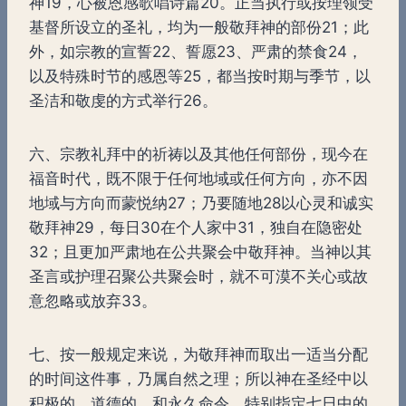
神19，心被恩感歌唱诗篇20。正当执行或按理领受
基督所设立的圣礼，均为一般敬拜神的部份21；此
外，如宗教的宣誓22、誓愿23、严肃的禁食24，
以及特殊时节的感恩等25，都当按时期与季节，以
圣洁和敬虔的方式举行26。
六、宗教礼拜中的祈祷以及其他任何部份，现今在
福音时代，既不限于任何地域或任何方向，亦不因
地域与方向而蒙悦纳27；乃要随地28以心灵和诚实
敬拜神29，每日30在个人家中31，独自在隐密处
32；且更加严肃地在公共聚会中敬拜神。当神以其
圣言或护理召聚公共聚会时，就不可漠不关心或故
意忽略或放弃33。
七、按一般规定来说，为敬拜神而取出一适当分配
的时间这件事，乃属自然之理；所以神在圣经中以
积极的、道德的，和永久命令，特别指定七日中的