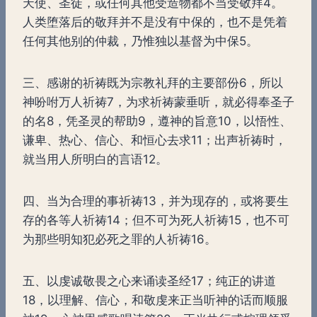
天使、圣徒，或任何其他受造物都不当受敬拜4。
人类堕落后的敬拜并不是没有中保的，也不是凭着
任何其他别的仲裁，乃惟独以基督为中保5。
三、感谢的祈祷既为宗教礼拜的主要部份6，所以
神吩咐万人祈祷7，为求祈祷蒙垂听，就必得奉圣子
的名8，凭圣灵的帮助9，遵神的旨意10，以悟性、
谦卑、热心、信心、和恒心去求11；出声祈祷时，
就当用人所明白的言语12。
四、当为合理的事祈祷13，并为现存的，或将要生
存的各等人祈祷14；但不可为死人祈祷15，也不可
为那些明知犯必死之罪的人祈祷16。
五、以虔诚敬畏之心来诵读圣经17；纯正的讲道
18，以理解、信心，和敬虔来正当听神的话而顺服