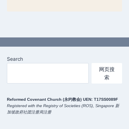
Search
网页搜
索
Reformed Covenant Church (永约教会)
UEN: T17SS0089F
Registered with the Registry of Societies (ROS), Singapore
新
加坡政府社团注册局注册