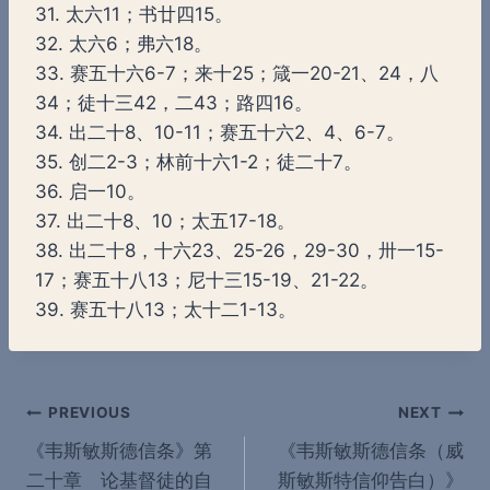
31. 太六11；书廿四15。
32. 太六6；弗六18。
33. 赛五十六6-7；来十25；箴一20-21、24，八
34；徒十三42，二43；路四16。
34. 出二十8、10-11；赛五十六2、4、6-7。
35. 创二2-3；林前十六1-2；徒二十7。
36. 启一10。
37. 出二十8、10；太五17-18。
38. 出二十8，十六23、25-26，29-30，卅一15-
17；赛五十八13；尼十三15-19、21-22。
39. 赛五十八13；太十二1-13。
Post
PREVIOUS
NEXT
《韦斯敏斯德信条》第
《韦斯敏斯德信条（威
navigation
二十章 论基督徒的自
斯敏斯特信仰告白）》