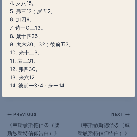
4. 罗八15。
5. 弗三12；罗五2。
6. 加四6。
7. 诗一O三13。
8. 箴十四26。
9. 太六30、32；彼前五7。
10. 来十二6。
11. 哀三31。
12. 弗四30。
13. 来六12。
14. 彼前一3-4；来一14。
Post
PREVIOUS
NEXT
《韦斯敏斯德信条（威
《韦斯敏斯德信条（威
navigation
斯敏斯特信仰告白）》
斯敏斯特信仰告白）》