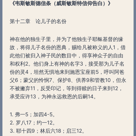
《韦斯敏斯德信条（威斯敏斯特信仰告白）》
第十二章 论儿子的名份
神在他的独生子里，并为了他独生子耶稣基督的缘
故，将得儿子名份的恩典，赐给凡被称义的人1，借
此他们被归入神子民的数目中，得享神众子的自由
和权利2。他们身上有神的名字3，接受那为儿子名
份的灵4，坦然无惧地来到施恩宝座前5，呼叫阿爸
父6；蒙父的怜悯7、保护8、供养9和管教10，但永
不被撇弃11，反受印记，等到得赎的日子来到12，
承受应许13，为神永远救恩的后嗣14。
1. 弗一5；加四4-5。
2. 罗八17；约一12。
3. 耶十四9；林后六18；启三12。