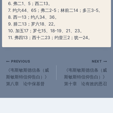
6. 弗二1、5；西二13。
7. 约六44、65；弗二2-5；林前二14；多三3-5。
8. 西一13；约八34、36。
9. 腓二13；罗六18、22。
10. 加五17；罗七15、18-19、21、23。
11. 弗四13；西十二23；约壹三2；犹一24。
Post
PREVIOUS
NEXT
《韦斯敏斯德信条（威
《韦斯敏斯德信条（威
navigation
斯敏斯特信仰告白）》
斯敏斯特信仰告白）》
第八章 论中保基督
第十章 论有效的恩召