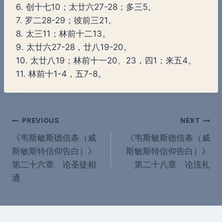
6. 创十七10；太廿六27-28；多三5。
7. 罗二28-29；彼前三21。
8. 太三11；林前十二13。
9. 太廿六27-28，廿八19-20。
10. 太廿八19；林前十一20、23，四1；来五4。
11. 林前十1-4，五7-8。
Post
PREVIOUS
NEXT
《韦斯敏斯德信条（威
《韦斯敏斯德信条（威
navigation
斯敏斯特信仰告白）》
斯敏斯特信仰告白）》
第二十六章 论圣徒相
第二十八章 论洗礼
通