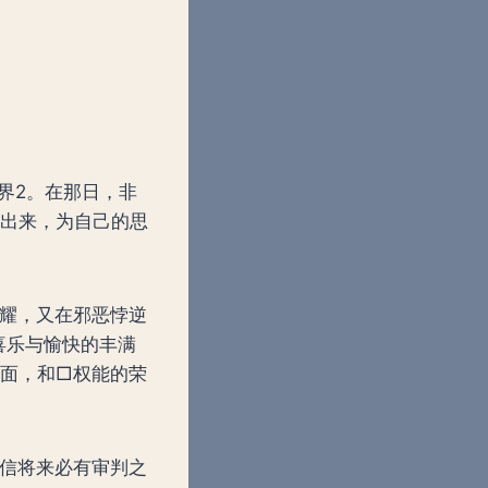
界2。在那日，非
露出来，为自己的思
荣耀，又在邪恶悖逆
喜乐与愉快的丰满
的面，和□权能的荣
确信将来必有审判之