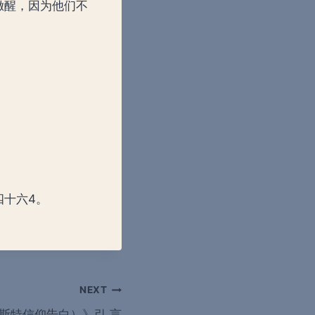
儆醒，因为他们不
赛四十六4。
NEXT
斯特信仰告白）》引 言