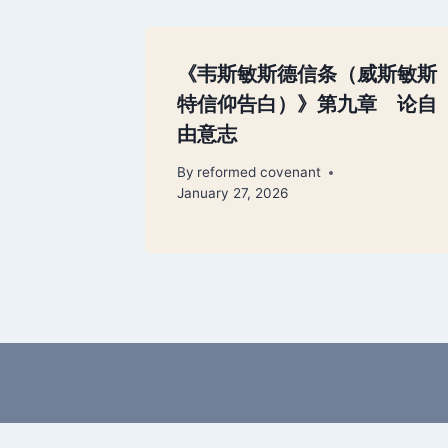
《韦斯敏斯德信条（威斯敏斯
特信仰告白）》第九章 论自
由意志
By
reformed covenant
January 27, 2026