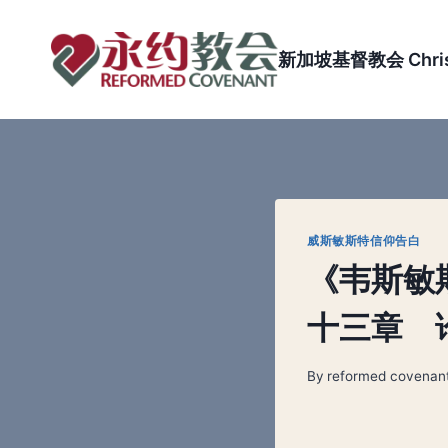
Skip
to
新加坡基督教会 Christi
content
威斯敏斯特信仰告白
《韦斯敏
十三章 
By
reformed covenan