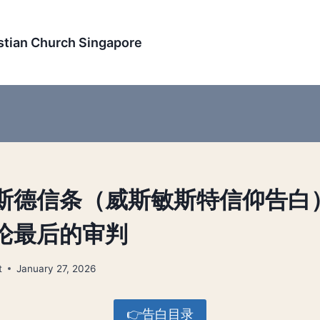
an Church Singapore
斯德信条（威斯敏斯特信仰告白
论最后的审判
t
January 27, 2026
👉告白目录