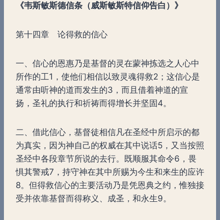
《韦斯敏斯德信条（威斯敏斯特信仰告白）》
第十四章 论得救的信心
一、信心的恩惠乃是基督的灵在蒙神拣选之人心中
所作的工1，使他们相信以致灵魂得救2；这信心是
通常由听神的道而发生的3，而且借着神道的宣
扬，圣礼的执行和祈祷而得增长并坚固4。
二、借此信心，基督徒相信凡在圣经中所启示的都
为真实，因为神自己的权威在其中说话5，又当按照
圣经中各段章节所说的去行。既顺服其命令6，畏
惧其警戒7，持守神在其中所赐为今生和来生的应许
8。但得救信心的主要活动乃是凭恩典之约，惟独接
受并依靠基督而得称义、成圣，和永生9。