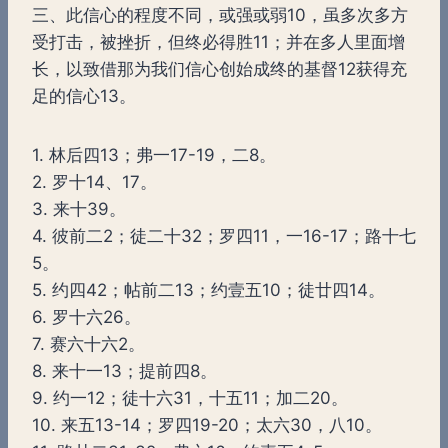
三、此信心的程度不同，或强或弱10，虽多次多方
受打击，被挫折，但终必得胜11；并在多人里面增
长，以致借那为我们信心创始成终的基督12获得充
足的信心13。
1. 林后四13；弗一17-19，二8。
2. 罗十14、17。
3. 来十39。
4. 彼前二2；徒二十32；罗四11，一16-17；路十七
5。
5. 约四42；帖前二13；约壹五10；徒廿四14。
6. 罗十六26。
7. 赛六十六2。
8. 来十一13；提前四8。
9. 约一12；徒十六31，十五11；加二20。
10. 来五13-14；罗四19-20；太六30，八10。