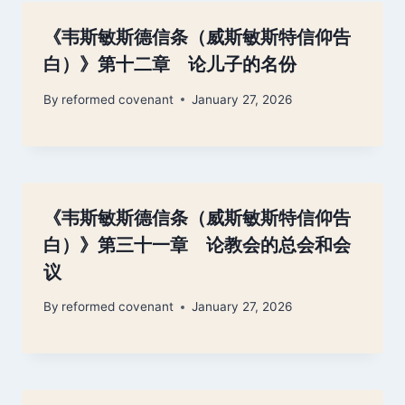
《韦斯敏斯德信条（威斯敏斯特信仰告
白）》第十二章 论儿子的名份
By
reformed covenant
January 27, 2026
《韦斯敏斯德信条（威斯敏斯特信仰告
白）》第三十一章 论教会的总会和会
议
By
reformed covenant
January 27, 2026